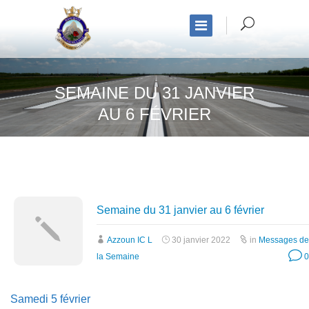
SEMAINE DU 31 JANVIER
AU 6 FÉVRIER
Semaine du 31 janvier au 6 février
Azzoun IC L
30 janvier 2022
in
Messages de
la Semaine
0
Samedi 5 février