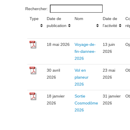
Rechercher:
Type
Date de
Nom
Date de
C
publication
l'activité
ré
18 mai 2026
Voyage-de-
13 juin
Op
fin-dannee-
2026
2026
30 avril
Vol en
23 mai
Ob
2026
planeur
2026
2026
18 janvier
Sortie
31 janvier
Ob
2026
Cosmodôme
2026
2026