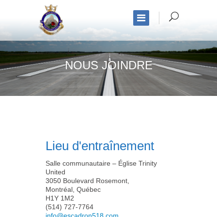
NOUS JOINDRE
Lieu d'entraînement
Salle communautaire – Église Trinity
United
3050 Boulevard Rosemont,
Montréal, Québec
H1Y 1M2
(514) 727-7764
info@escadron518.com