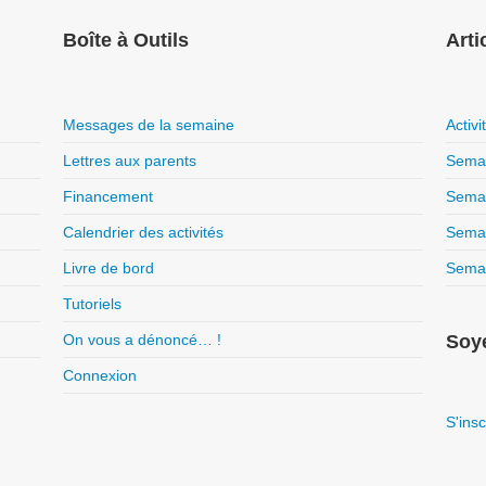
Boîte à Outils
Arti
Messages de la semaine
Activ
Lettres aux parents
Semai
Financement
Semai
Calendrier des activités
Semai
Livre de bord
Semai
Tutoriels
On vous a dénoncé… !
Soye
Connexion
S'insc