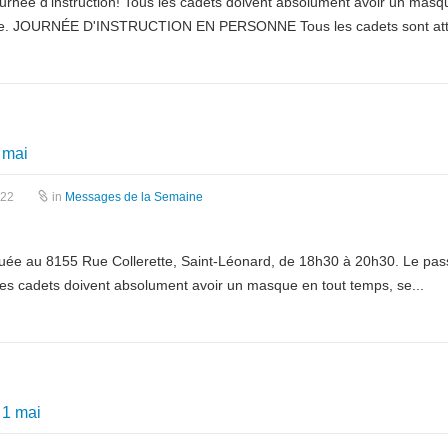
Journée d'instruction! Tous les cadets doivent absolument avoir un masq
ciale. JOURNÉE D'INSTRUCTION EN PERSONNE Tous les cadets sont att
 mai
022
in
Messages de la Semaine
, située au 8155 Rue Collerette, Saint-Léonard, de 18h30 à 20h30. Le pas
 les cadets doivent absolument avoir un masque en tout temps, se...
 1 mai