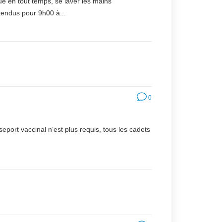
ue en tout temps, se laver les mains
endus pour 9h00 à...
0
seport vaccinal n’est plus requis, tous les cadets