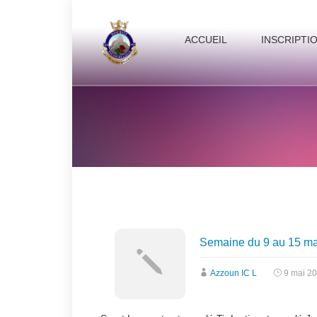
ACCUEIL
INSCRIPTI
Semaine du 9 au 15 ma
Azzoun IC L
9 mai 2