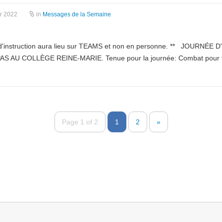
er 2022
in
Messages de la Semaine
 d'instruction aura lieu sur TEAMS et non en personne. ** JOURNÉE 
S AU COLLÈGE REINE-MARIE. Tenue pour la journée: Combat pour tous
Page 1 of 2
1
2
»