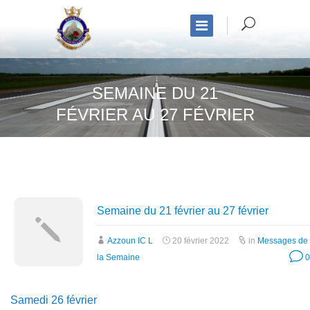
SEMAINE DU 21
FÉVRIER AU 27 FÉVRIER
Semaine du 21 février au 27 février
Azzoun IC L
20 février 2022
in
Messages de
la Semaine
0
Samedi 26 février