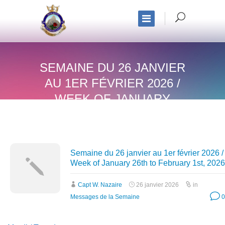
SEMAINE DU 26 JANVIER
AU 1ER FÉVRIER 2026 /
WEEK OF JANUARY
26TH TO FEBRUARY
1ST, 2026
Semaine du 26 janvier au 1er février 2026 /
Week of January 26th to February 1st, 2026
Capt W. Nazaire
26 janvier 2026
in
Messages de la Semaine
0