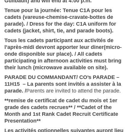
Guilbault) and will end at 4:00 p.m.
Tenue pour la journée:
Tenue C1A pour les
cadets (vareuse-chemise-cravate-bottes de
parade). /
Dress for the day: C1A uniform for
cadets (jacket, shirt, tie, and parade boots).
Tous les cadets participant aux activités de
l’après-midi devront apporter leur diner(micro-
onde disponible sur place). / All cadets
participating in afternoon activities must bring
their lunch (microwave available on site).
PARADE DU COMMANDANT/ CO’s PARADE –
11H15 – La parents sont invités a assister à la
parade. /
Parents are invited to attend the parade.
**remise de certificat de cadet du mois et 1er
grade des cadets recrues** / **Cadet of the
Month and 1st Rank Cadet Recruit Certificate
Presentation**
Les activités optionnelles suivantes auront lieu