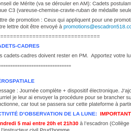
nseil de Mérite (va se dérouler en AM): Cadets postulant
nue C3 (vareuse-chemise-cravte-ruban de médaille seul
ttre de promotion : Ceux qui appliquent pour une promot
tre lettre doit être envoyé à
promotions@escadron518.
================================
ADETS-CADRES
s cadets-cadres doivent rester en PM. Apportez votre lun
===============================
ÉROSPATIALE
ssage :
Journée complète + dispositif électronique. J’ajou
urriel je leur ai envoyer la procédure pour se brancher s
nctionne, car tout se passera sur cette plateforme à part
CTIVITÉ D’OBSERVATION DE LA LUNE:
IMPORTAN
ndredi 5 mai entre 20h et 21h30
à l’escadron (Collège
 l’instructeur civil Prud’homme