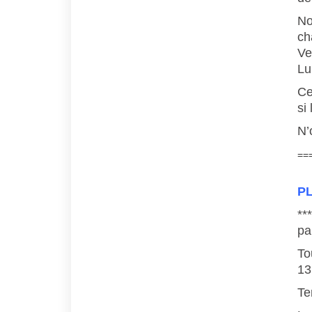
No
ch
Ve
Lu
Ce
si
N’
==
P
**
pa
To
13
Te