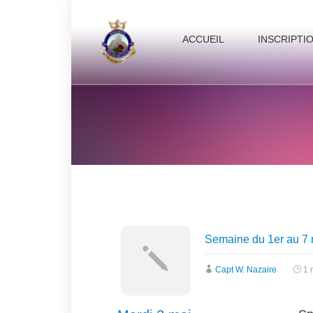
ACCUEIL
INSCRIPTI
Semaine du 1er au 7
Capt W. Nazaire
1 