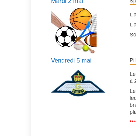
Mardi 2 mai
Sp
L’
L’
So
Vendredi 5 mai
Pi
Le
à 
Le
le
br
pl
**