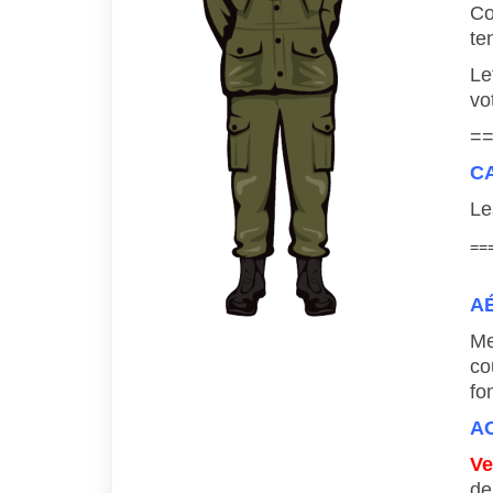
Co
te
Le
vo
=
C
Le
==
A
Me
co
fo
A
Ve
de