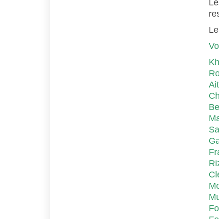
Le
re
Le
Vo
Kh
Ro
Ai
Ch
Be
Ma
Sa
Ga
Fr
Ri
Cl
Mo
Mu
Fo