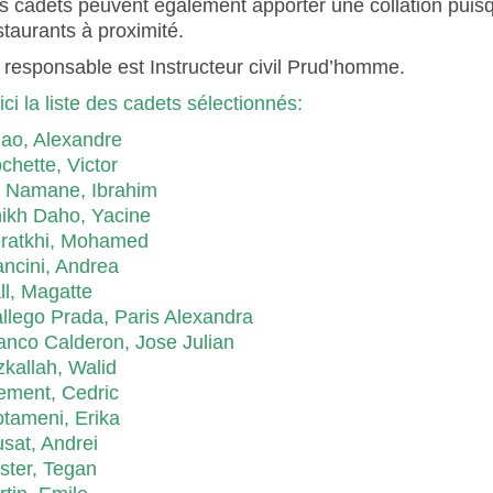
s cadets
peuvent également
apporter une col
lation
puisq
staurants
à
proximité
.
 responsable est Instructeur civil Prud’homme.
ici la liste des cadets sélectionnés:
ao, Alexandre
chette, Victor
t Namane, Ibrahim
ikh Daho, Yacine
ratkhi, Mohamed
ncini, Andrea
ll, Magatte
llego Prada, Paris Alexandra
anco Calderon, Jose Julian
zkallah, Walid
ement, Cedric
tameni, Erika
sat, Andrei
ster, Tegan