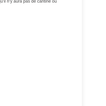
u’il
n’y aura
pas
de cantine ou