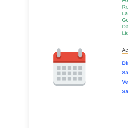
Fo
Ro
La
Go
Da
Li
Ac
Di
Sa
Ve
Sa