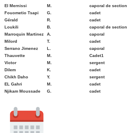
El Mernissi
M.
caporal de section
Fouometio Tsapi
G.
cadet
Gérald
R.
cadet
Loukili
B.
caporal de section
Marroquin Martinez
A.
caporal
Milord
T.
cadet
Serrano Jimenez
L.
caporal
Thauvette
M.
Cadet1
Victor
M.
sergent
Dilem
K.
cadet
Chikh Daho
Y.
sergent
EL Gahri
M.
cadet
Njikam Moussade
G.
cadet