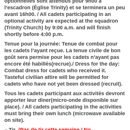
optionnelles sont attendus pour 9h00 à
l’escadron (Église Trinity) et se terminera un peu
avant 16h00. / All cadets participating in an
optional activity are expected at the squadron
(Trinity Church) by 9:00 a.m. and will finish
shortly before 4:00 p.m.
Tenue pour la journée: Tenue de combat pour
les cadets l’ayant reçue. La tenue civile de bon
goût sera permise pour les cadets n’ayant pas
encore été habillés(recrue)./ Dress for the day:
Combat dress for cadets who received it.
Tasteful civilian attire will be permitted for
cadets who have not yet been dressed (recruit).
Tous les cadets participant aux activités devront
apporter leur diner(micro-onde disponible sur
place). / All cadets participating in the activities
must bring their own lunch (microwave available
on site).
– Tir
(Pas de tir cette semaine /
No