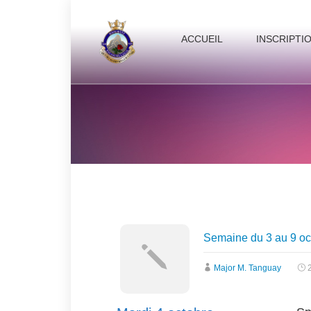
ACCUEIL
INSCRIPTI
Semaine du 3 au 9 oc
Major M. Tanguay
2