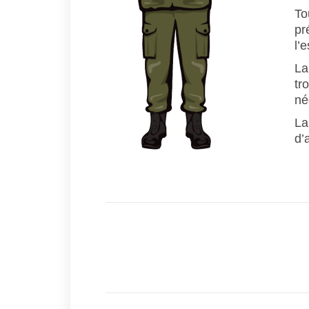
To
pr
l’
La
tr
né
La
d’