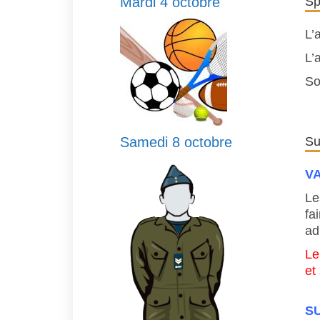
Mardi 4 octobre
Sp
L’
L’
So
Samedi 8 octobre
Su
V
Le
fa
ad
Le
et
S