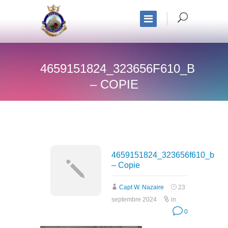
4659151824_323656F610_B
– COPIE
4659151824_323656f610_b
– Copie
Capt W. Nazaire
23
septembre 2024
in
0