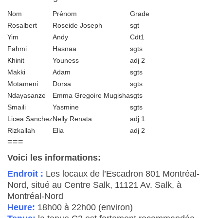
Nom
Prénom
Grade
Rosalbert
Roseide Joseph
sgt
Yim
Andy
Cdt1
Fahmi
Hasnaa
sgts
Khinit
Youness
adj 2
Makki
Adam
sgts
Motameni
Dorsa
sgts
Ndayasanze
Emma Gregoire Mugisha
sgts
Smaili
Yasmine
sgts
Licea Sanchez
Nelly Renata
adj 1
Rizkallah
Elia
adj 2
===
Voici les informations:
Endroit :
Les locaux de l’Escadron 801 Montréal-
Nord, situé au Centre Salk, 11121 Av. Salk, à
Montréal-Nord
Heure:
18h00 à 22h00 (environ)