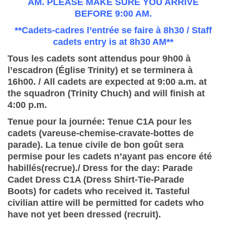
AM.
PLEASE MAKE SURE YOU ARRIVE
BEFORE 9:00 AM.
**Cadets-cadres l’entrée se faire à 8h30 / Staff
cadets entry is at 8h30 AM**
Tous les cadets sont attendus pour 9h00 à
l’escadron (Église Trinity) et se terminera à
16h00. / All cadets are expected at 9:00 a.m. at
the squadron (Trinity Chuch) and will finish at
4:00 p.m.
Tenue pour la journée:
Tenue C1A pour les
cadets (vareuse-chemise-cravate-bottes de
parade).
La tenue civile de bon goût sera
permise pour les cadets n’ayant pas encore été
habillés(recrue)./ Dress for the day: Parade
Cadet Dress C1A (Dress Shirt-Tie-Parade
Boots) for cadets who received it. Tasteful
civilian attire will be permitted for cadets who
have not yet been dressed (recruit).