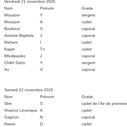
Vendredi 21 novembre 2025
Nom
Prénom
Grade
Mouazer
Y
sergent
Mouazer
A
cadet
Boufenzi
S
caporal
Antoine-Baptiste
J
caporal
Mehani
I
cadet
Kapet
Tn
cadet
Mbolipasiko
J
caporal
Chikh Daho
Y
sergent
Xu
V
caporal
Samedi 22 novembre 2025
Nom
Prénom
Grade
Slim
S
cadet de l’Air de premièr
Vivanco Lévesque
A
cadet
Gagnon
N
caporal
Haivei
D
cadet