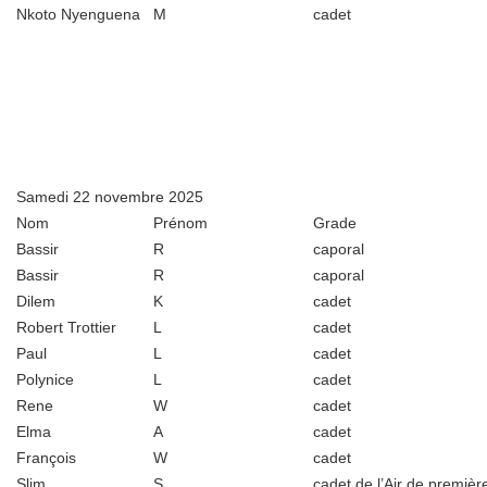
Nkoto Nyenguena
M
cadet
Samedi 22 novembre 2025
Nom
Prénom
Grade
Bassir
R
caporal
Bassir
R
caporal
Dilem
K
cadet
Robert Trottier
L
cadet
Paul
L
cadet
Polynice
L
cadet
Rene
W
cadet
Elma
A
cadet
François
W
cadet
Slim
S
cadet de l’Air de premièr