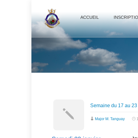
ACCUEIL
INSCRIPTI
Semaine du 17 au 23 
Major M. Tanguay
1