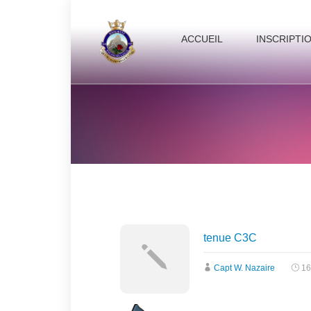
ACCUEIL
INSCRIPTI
tenue C3C
Capt W. Nazaire
16