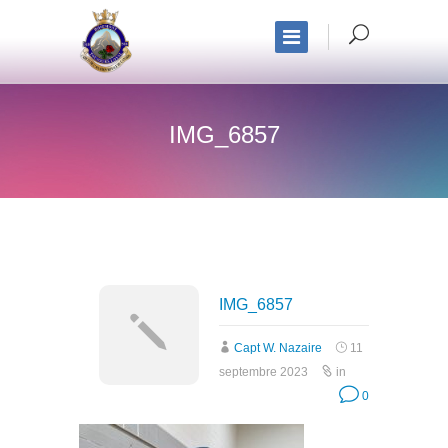
IMG_6857
IMG_6857
Capt W. Nazaire
11
septembre 2023
in
0