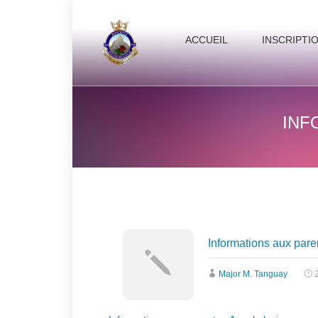
ACCUEIL
INSCRIPTI
INF
Informations aux pare
Major M. Tanguay
2