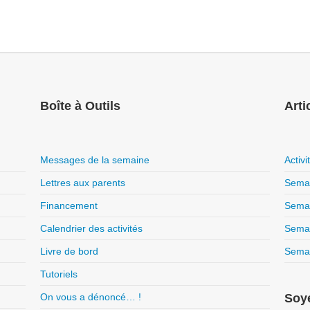
Boîte à Outils
Arti
Messages de la semaine
Activ
Lettres aux parents
Semai
Financement
Semai
Calendrier des activités
Semai
Livre de bord
Semai
Tutoriels
On vous a dénoncé… !
Soye