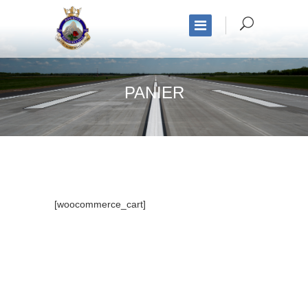
PANIER
[woocommerce_cart]