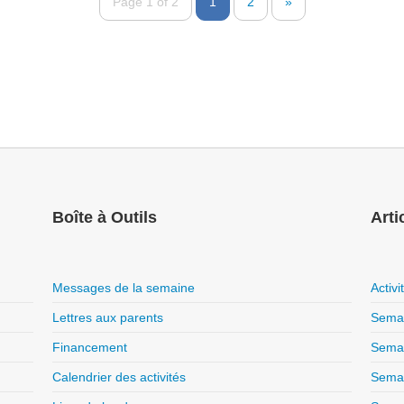
Page 1 of 2
1
2
»
Boîte à Outils
Arti
Messages de la semaine
Activ
Lettres aux parents
Semai
Financement
Semai
Calendrier des activités
Semai