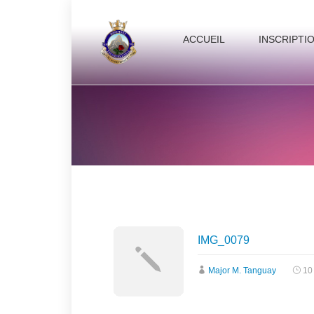
ACCUEIL
INSCRIPTI
IMG_0079
Major M. Tanguay
10