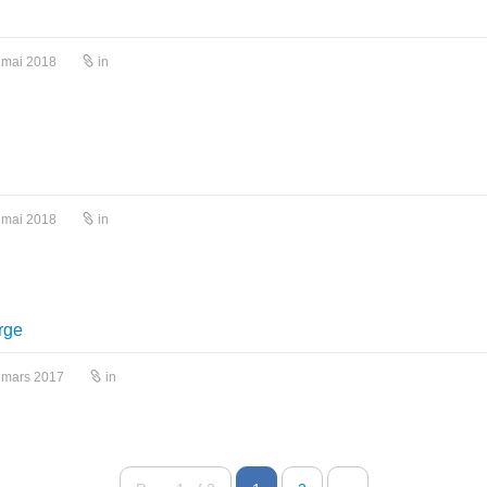
 mai 2018
in
 mai 2018
in
rge
 mars 2017
in