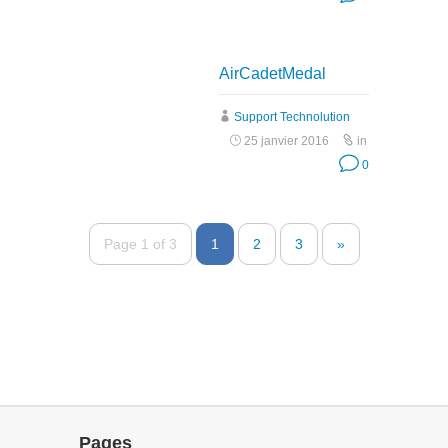
AirCadetMedal
Support Technolution
25 janvier 2016
in
0
Page 1 of 3
1
2
3
»
Pages