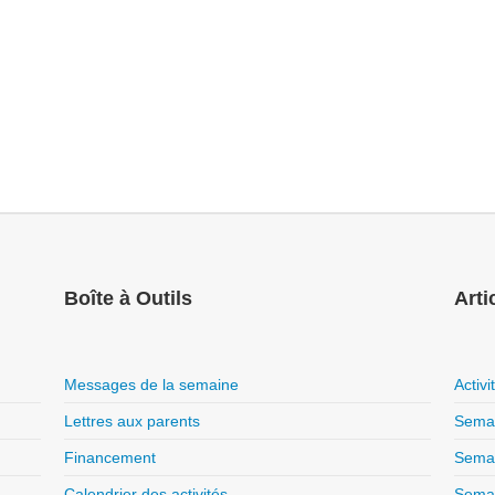
Boîte à Outils
Arti
Messages de la semaine
Activ
Lettres aux parents
Semai
Financement
Semai
Calendrier des activités
Semai